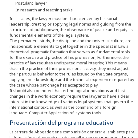
Postulant lawyer.
In research and teaching tasks.
In all cases, the lawyer must be characterized by his social
leadership, creating or applying legal norms and guiding from the
structures of public power, the observance of justice and equity as
fundamental elements of the legal system.
The permanent study, the discipline and the universal culture, are
indispensable elements to get together in the specialist in Law a
theoretical-pragmatic formation that serves as fundamental tools
for the exercise and practice of his profession; Furthermore, the
practice of law requires undisputed moral integrity; This means
that in the practice of their professional activity, they must adjust
their particular behavior to the rules issued by the State organs,
applying their knowledge and the technical experience required by
the case whose patronage has accepted to play.
It should also be noted that technological innovations and fast
changes in the world economy require the lawyer to have a clear
interest in the knowledge of various legal systems that govern the
international context, as well as the command of a foreign
language. Computer Application of systems tools.
Presentación del programa educativo
La carrera de Abogado tiene como misión generar el ambiente para
la formación y el aprendizaje de aquellas personas interesadas en