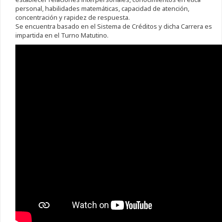
personal, habilidades matemáticas, capacidad de atención,
concentración y rapidez de respuesta.
Se encuentra basado en el Sistema de Créditos y dicha Carrera es
impartida en el Turno Matutino.