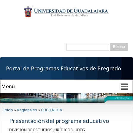
Pasar al
contenido
principal
Buscar
Formulario de
búsqueda
Portal de Programas Educativos de Pregrado
Se encuentra usted aquí
Inicio
»
Regionales
»
CUCIÉNEGA
Presentación del programa educativo
DIVISIÓN DE ESTUDIOS JURÍDICOS, UDEG