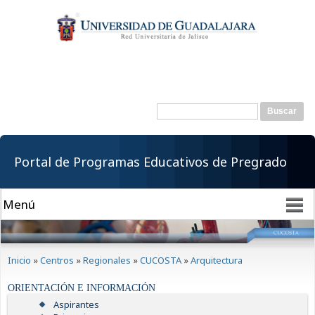
Pasar al
contenido
principal
Buscar
Formulario de
búsqueda
Portal de Programas Educativos de Pregrado
Se encuentra usted aquí
Inicio
»
Centros
»
Regionales
»
CUCOSTA
»
Arquitectura
ORIENTACIÓN E INFORMACIÓN
Aspirantes