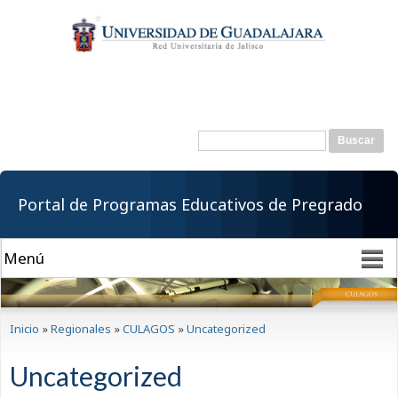
Pasar al
contenido
principal
Buscar
Formulario de
búsqueda
Portal de Programas Educativos de Pregrado
Se encuentra usted aquí
Inicio
»
Regionales
»
CULAGOS
»
Uncategorized
Uncategorized