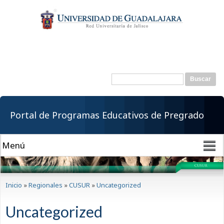
Pasar al
contenido
principal
Buscar
Formulario de
búsqueda
Portal de Programas Educativos de Pregrado
Se encuentra usted aquí
Inicio
»
Regionales
»
CUSUR
»
Uncategorized
Uncategorized