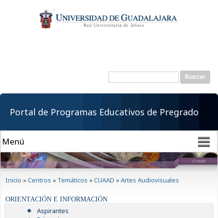
Pasar al
contenido
principal
Buscar
Formulario de
búsqueda
Portal de Programas Educativos de Pregrado
Se encuentra usted aquí
Inicio
»
Centros
»
Temáticos
»
CUAAD
»
Artes Audiovisuales
ORIENTACIÓN E INFORMACIÓN
Aspirantes