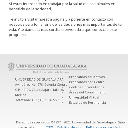
Si estas interesado en trabajar por la salud de los animales en
beneficio de la sociedad,
Te invito a visitar nuestra página y a ponerte en contacto con
nosotros para tomar una de las decisiones más importantes de tu
vida. Y te damos la mas cordial bienvenida a que conozcas este
programa.
Programas educativos
UNIVERSIDAD DE GUADALAJARA
Programas por Centro
Av. Juárez No. 976, Colonia Centro,
Centros Universitarios
C.P. 44100, Guadalajara, Jalisco,
Áreas del Conocimiento
México
Universidad Virtual
Teléfono:
+52 (33) 3134 2222
Estudios de Pertinencia
Derechos reservados ©1997 - 2026. Universidad de Guadalajara. Sitio
desarrollado por
CGTI
|
Créditos de sitio
|
Política de privacidad y