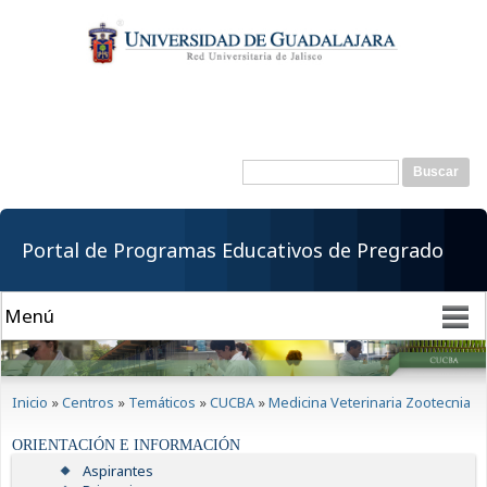
Pasar al
contenido
principal
Buscar
Formulario de
búsqueda
Portal de Programas Educativos de Pregrado
Se encuentra usted aquí
Inicio
»
Centros
»
Temáticos
»
CUCBA
»
Medicina Veterinaria Zootecnia
ORIENTACIÓN E INFORMACIÓN
Aspirantes