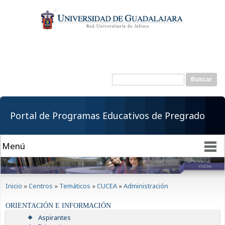
Pasar al
contenido
principal
Buscar
Formulario de
búsqueda
Portal de Programas Educativos de Pregrado
Se encuentra usted aquí
Inicio
»
Centros
»
Temáticos
»
CUCEA
»
Administración
ORIENTACIÓN E INFORMACIÓN
Aspirantes