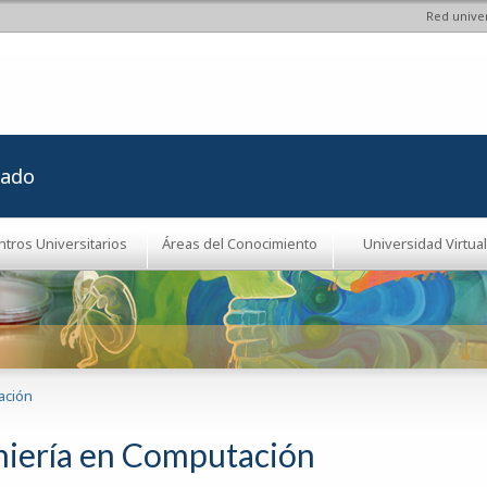
Red univer
Pasar al
contenido
principal
rado
ntros Universitarios
Áreas del Conocimiento
Universidad Virtual
ación
niería en Computación