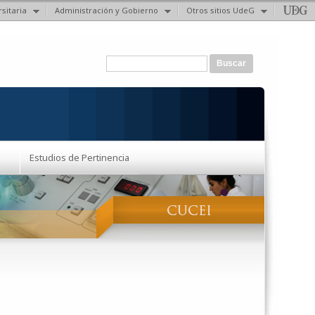
sitaria
Administración y Gobierno
Otros sitios UdeG
Formulario de búsqueda
Buscar
Estudios de Pertinencia