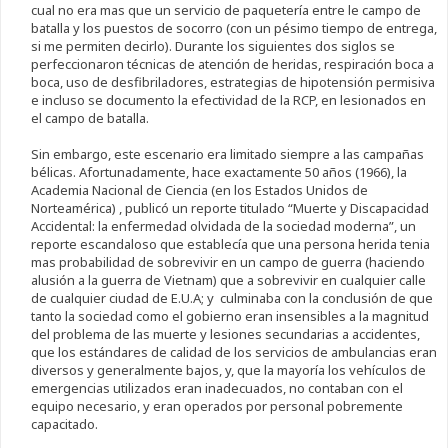
cual no era mas que un servicio de paquetería entre le campo de
batalla y los puestos de socorro (con un pésimo tiempo de entrega,
si me permiten decirlo). Durante los siguientes dos siglos se
perfeccionaron técnicas de atención de heridas, respiración boca a
boca, uso de desfibriladores, estrategias de hipotensión permisiva
e incluso se documento la efectividad de la RCP, en lesionados en
el campo de batalla.
Sin embargo, este escenario era limitado siempre a las campañas
bélicas. Afortunadamente, hace exactamente 50 años (1966), la
Academia Nacional de Ciencia (en los Estados Unidos de
Norteamérica) , publicó un reporte titulado “Muerte y Discapacidad
Accidental: la enfermedad olvidada de la sociedad moderna”, un
reporte escandaloso que establecía que una persona herida tenia
mas probabilidad de sobrevivir en un campo de guerra (haciendo
alusión a la guerra de Vietnam) que a sobrevivir en cualquier calle
de cualquier ciudad de E.U.A; y culminaba con la conclusión de que
tanto la sociedad como el gobierno eran insensibles a la magnitud
del problema de las muerte y lesiones secundarias a accidentes,
que los estándares de calidad de los servicios de ambulancias eran
diversos y generalmente bajos, y, que la mayoría los vehículos de
emergencias utilizados eran inadecuados, no contaban con el
equipo necesario, y eran operados por personal pobremente
capacitado.