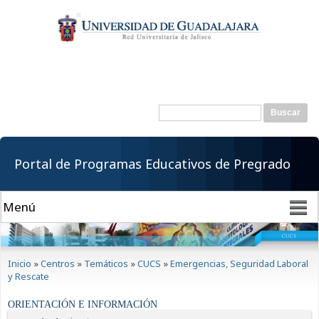
Pasar al
contenido
principal
Buscar
Formulario de
búsqueda
Portal de Programas Educativos de Pregrado
Se encuentra usted aquí
Inicio
»
Centros
»
Temáticos
»
CUCS
»
Emergencias, Seguridad Laboral
y Rescate
ORIENTACIÓN E INFORMACIÓN