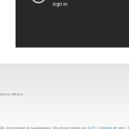
Jalisco, México
26. Universidad de Guadalajara. Sitio desarrollado por
CGTI
|
Créditos de sitio
|