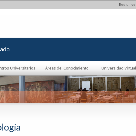
Red univer
Pasar al
contenido
principal
rado
ntros Universitarios
Áreas del Conocimiento
Universidad Virtual
ología