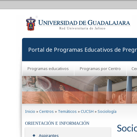
Portal de Programas Educativos de Preg
Programas educativos
Programas por Centro
Ce
Se encuentra usted aquí
Inicio
»
Centros
»
Temáticos
»
CUCSH
»
Sociología
ORIENTACIÓN E INFORMACIÓN
Soci
Aspirantes