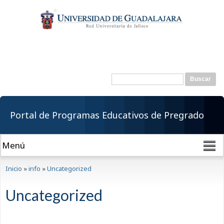
Pasar al
contenido
principal
Buscar
Formulario de
búsqueda
Portal de Programas Educativos de Pregrado
Se encuentra usted aquí
Inicio
»
info
»
Uncategorized
Uncategorized