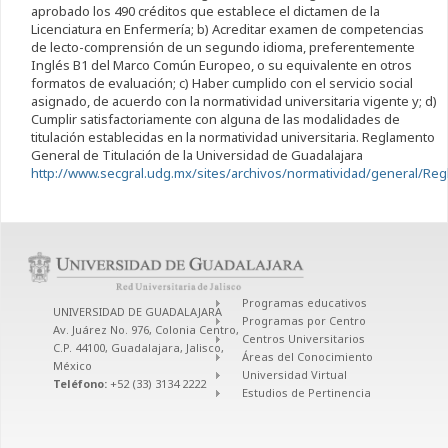
aprobado los 490 créditos que establece el dictamen de la
Licenciatura en Enfermería; b) Acreditar examen de competencias
de lecto-comprensión de un segundo idioma, preferentemente
Inglés B1 del Marco Común Europeo, o su equivalente en otros
formatos de evaluación; c) Haber cumplido con el servicio social
asignado, de acuerdo con la normatividad universitaria vigente y; d)
Cumplir satisfactoriamente con alguna de las modalidades de
titulación establecidas en la normatividad universitaria. Reglamento
General de Titulación de la Universidad de Guadalajara
http://www.secgral.udg.mx/sites/archivos/normatividad/general/Regl
Programas educativos
UNIVERSIDAD DE GUADALAJARA
Programas por Centro
Av. Juárez No. 976, Colonia Centro,
Centros Universitarios
C.P. 44100, Guadalajara, Jalisco,
Áreas del Conocimiento
México
Universidad Virtual
Teléfono:
+52 (33) 3134 2222
Estudios de Pertinencia