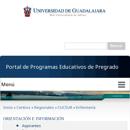
Pasar al
contenido
principal
Buscar
Formulario de
búsqueda
Portal de Programas Educativos de Pregrado
Se encuentra usted aquí
Inicio
»
Centros
»
Regionales
»
CUCSUR
»
Enfermería
ORIENTACIÓN E INFORMACIÓN
Aspirantes