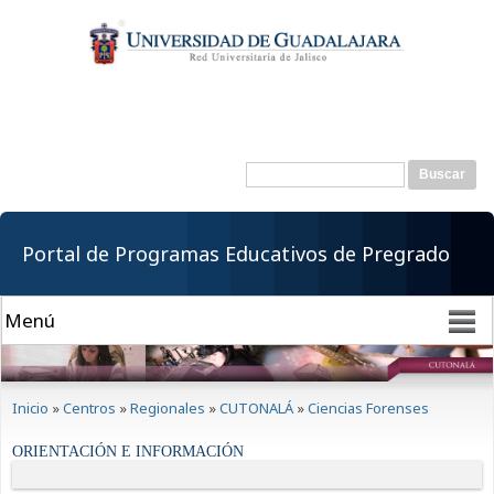
Pasar al
contenido
principal
Buscar
Formulario de
búsqueda
Portal de Programas Educativos de Pregrado
Se encuentra usted aquí
Inicio
»
Centros
»
Regionales
»
CUTONALÁ
»
Ciencias Forenses
ORIENTACIÓN E INFORMACIÓN