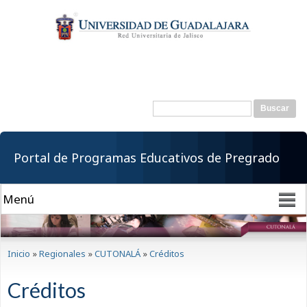
Pasar al
contenido
principal
Buscar
Formulario de
búsqueda
Portal de Programas Educativos de Pregrado
Se encuentra usted aquí
Inicio
»
Regionales
»
CUTONALÁ
»
Créditos
Créditos