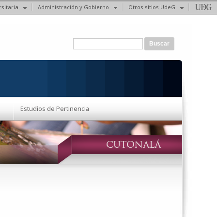
sitaria
Administración y Gobierno
Otros sitios UdeG
Formulario de búsqueda
Buscar
Estudios de Pertinencia