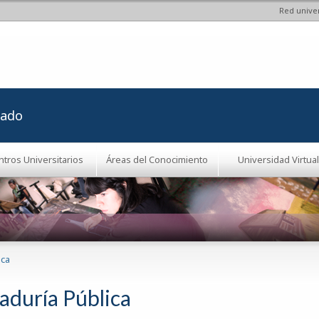
Red univer
Pasar al
contenido
principal
rado
ntros Universitarios
Áreas del Conocimiento
Universidad Virtual
ica
aduría Pública