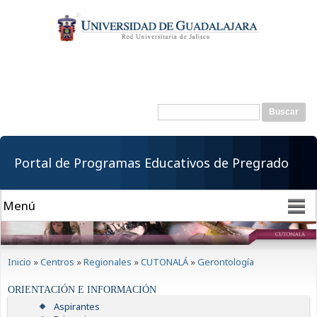
Pasar al
contenido
principal
Buscar
Formulario de
búsqueda
Portal de Programas Educativos de Pregrado
Se encuentra usted aquí
Inicio
»
Centros
»
Regionales
»
CUTONALÁ
»
Gerontología
ORIENTACIÓN E INFORMACIÓN
Aspirantes