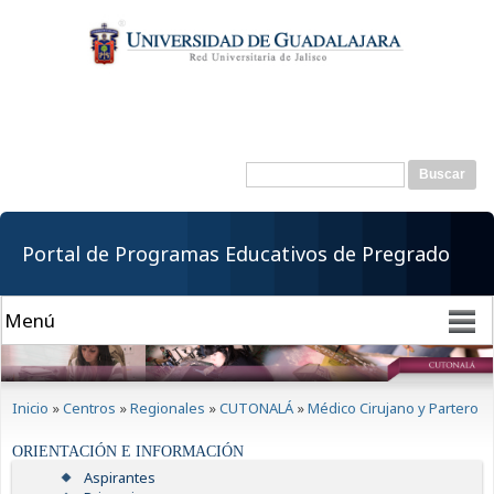
Pasar al
contenido
principal
Buscar
Formulario de
búsqueda
Portal de Programas Educativos de Pregrado
Se encuentra usted aquí
Inicio
»
Centros
»
Regionales
»
CUTONALÁ
»
Médico Cirujano y Partero
ORIENTACIÓN E INFORMACIÓN
Aspirantes