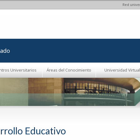
Red univer
Pasar al
contenido
principal
rado
ntros Universitarios
Áreas del Conocimiento
Universidad Virtual
rrollo Educativo