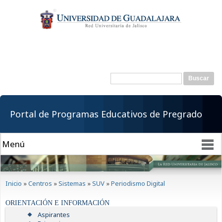
Pasar al
contenido
principal
Buscar
Formulario de
búsqueda
Portal de Programas Educativos de Pregrado
Se encuentra usted aquí
Inicio
»
Centros
»
Sistemas
»
SUV
»
Periodismo Digital
ORIENTACIÓN E INFORMACIÓN
Aspirantes