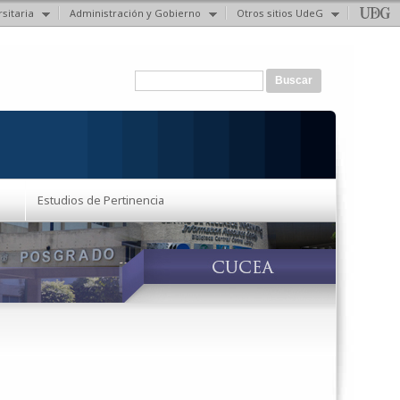
sitaria
Administración y Gobierno
Otros sitios UdeG
Formulario de búsqueda
Buscar
Estudios de Pertinencia