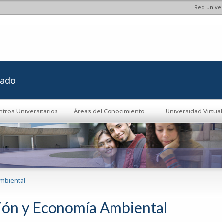
Red univer
Pasar al
contenido
principal
rado
ntros Universitarios
Áreas del Conocimiento
Universidad Virtual
mbiental
ión y Economía Ambiental