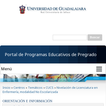
Pasar al
contenido
principal
Buscar
Formulario de
búsqueda
Portal de Programas Educativos de Pregrado
Se encuentra usted aquí
Inicio
»
Centros
»
Temáticos
»
CUCS
»
Nivelación de Licenciatura en
Enfermería, modalidad No Escolarizada
ORIENTACIÓN E INFORMACIÓN