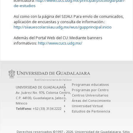
licenciatura:
http://www.cucs.udg.mx/principal/psicologia/plan-
de-estudios
Así como con la página del SIIAU: Para envío de comunicados,
aplicación de encuestas y consulta de información.:
http://siiauescolar.siiau.udg.mx/wus/gupprincipal.inicio
Además del Portal Web del CU: Mediante banners
informativos:
http://www.cucs.udg.mx/
Programas educativos
UNIVERSIDAD DE GUADALAJARA
Programas por Centro
Av. Juárez No. 976, Colonia Centro,
Centros Universitarios
C.P. 44100, Guadalajara, Jalisco,
Áreas del Conocimiento
México
Universidad Virtual
Teléfono:
+52 (33) 3134 2222
Estudios de Pertinencia
Derechos reservados ©1997 - 2026. Universidad de Guadalajara. Sitio