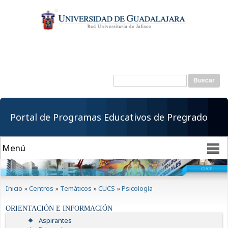
Pasar al
contenido
principal
Buscar
Formulario de
búsqueda
Portal de Programas Educativos de Pregrado
Se encuentra usted aquí
Inicio
»
Centros
»
Temáticos
»
CUCS
»
Psicología
ORIENTACIÓN E INFORMACIÓN
Aspirantes