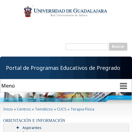
Pasar al
contenido
principal
Buscar
Formulario de
búsqueda
Portal de Programas Educativos de Pregrado
Se encuentra usted aquí
Inicio
»
Centros
»
Temáticos
»
CUCS
»
Terapia Física
ORIENTACIÓN E INFORMACIÓN
Aspirantes