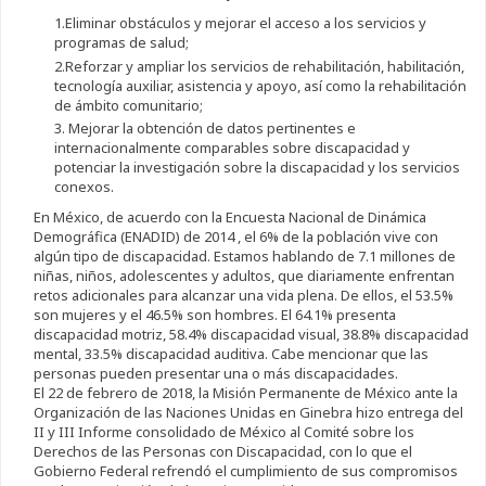
1.Eliminar obstáculos y mejorar el acceso a los servicios y
programas de salud;
2.Reforzar y ampliar los servicios de rehabilitación, habilitación,
tecnología auxiliar, asistencia y apoyo, así como la rehabilitación
de ámbito comunitario;
3. Mejorar la obtención de datos pertinentes e
internacionalmente comparables sobre discapacidad y
potenciar la investigación sobre la discapacidad y los servicios
conexos.
En México, de acuerdo con la Encuesta Nacional de Dinámica
Demográfica (ENADID) de 2014 , el 6% de la población vive con
algún tipo de discapacidad. Estamos hablando de 7.1 millones de
niñas, niños, adolescentes y adultos, que diariamente enfrentan
retos adicionales para alcanzar una vida plena. De ellos, el 53.5%
son mujeres y el 46.5% son hombres. El 64.1% presenta
discapacidad motriz, 58.4% discapacidad visual, 38.8% discapacidad
mental, 33.5% discapacidad auditiva. Cabe mencionar que las
personas pueden presentar una o más discapacidades.
El 22 de febrero de 2018, la Misión Permanente de México ante la
Organización de las Naciones Unidas en Ginebra hizo entrega del
II y III Informe consolidado de México al Comité sobre los
Derechos de las Personas con Discapacidad, con lo que el
Gobierno Federal refrendó el cumplimiento de sus compromisos