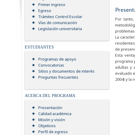
Primer ingreso
Present
Egreso
Trámites Control Escolar
Por tanto
Vías de comunicación
metodológi
Legislación universitaria
problemas d
La caracte
residentes 
ESTUDIANTES
de presenc
Esta venta
Programas de apoyo
programa p
Convocatorias
adultas y 
Sitios y documentos de interés
evaluado en
Preguntas frecuentes
2004) y la 
ACERCA DEL PROGRAMA
Presentación
Calidad académica
Misión y visión
Objetivos
Perfil de egreso