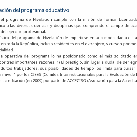
ación del programa educativo
, el programa de Nivelación cumple con la misión de formar Licenciad
co a las diversas ciencias y disciplinas que comprende el campo de acció
el ejercicio profesional.
rística del programa de Nivelación de impartirse en una modalidad a dista
en toda la República, incluso residentes en el extranjero, y cursen por me
ialidad.
ja operativa del programa lo ha posicionado como el más solicitado en 
or tres importantes razones: 1) El prestigio, sin lugar a duda, de ser e
adultos trabajadores, sus posibilidades de tiempo los limita para cursa
 nivel 1 por los CIEES (Comités Interinstitucionales para la Evaluación de l
re acreditación (en 2009) por parte de ACCECISO (Asociación para la Acreditac