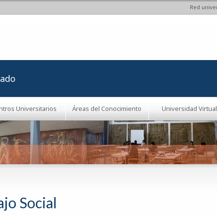
Red univer
Pasar al
contenido
principal
rado
ntros Universitarios
Áreas del Conocimiento
Universidad Virtual
jo Social