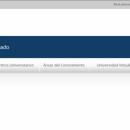
Red univer
Pasar al
contenido
principal
rado
ntros Universitarios
Áreas del Conocimiento
Universidad Virtual