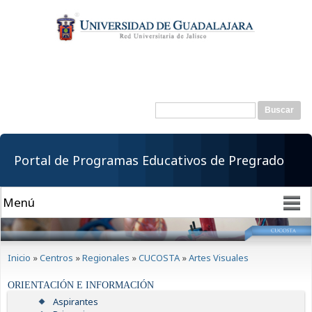
Pasar al
contenido
principal
Buscar
Formulario de
búsqueda
Portal de Programas Educativos de Pregrado
Se encuentra usted aquí
Inicio
»
Centros
»
Regionales
»
CUCOSTA
»
Artes Visuales
ORIENTACIÓN E INFORMACIÓN
Aspirantes