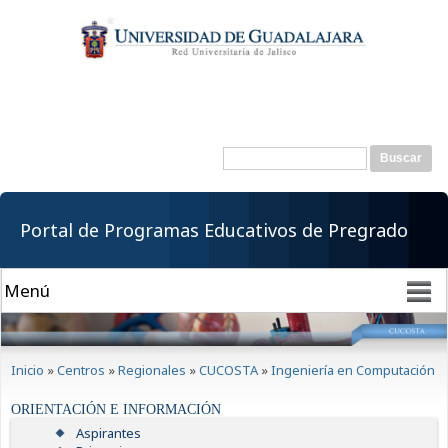
Pasar al
contenido
principal
Buscar
Formulario de
búsqueda
Portal de Programas Educativos de Pregrado
Se encuentra usted aquí
Inicio
»
Centros
»
Regionales
»
CUCOSTA
»
Ingeniería en Computación
ORIENTACIÓN E INFORMACIÓN
Aspirantes