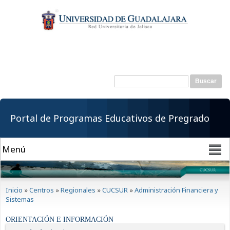
Pasar al
contenido
principal
Buscar
Formulario de
búsqueda
Portal de Programas Educativos de Pregrado
Se encuentra usted aquí
Inicio
»
Centros
»
Regionales
»
CUCSUR
»
Administración Financiera y
Sistemas
ORIENTACIÓN E INFORMACIÓN