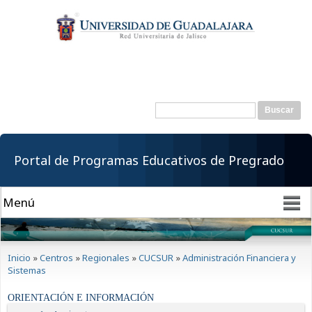
Pasar al
contenido
principal
Buscar
Formulario de
búsqueda
Portal de Programas Educativos de Pregrado
Se encuentra usted aquí
Inicio
»
Centros
»
Regionales
»
CUCSUR
»
Administración Financiera y
Sistemas
ORIENTACIÓN E INFORMACIÓN