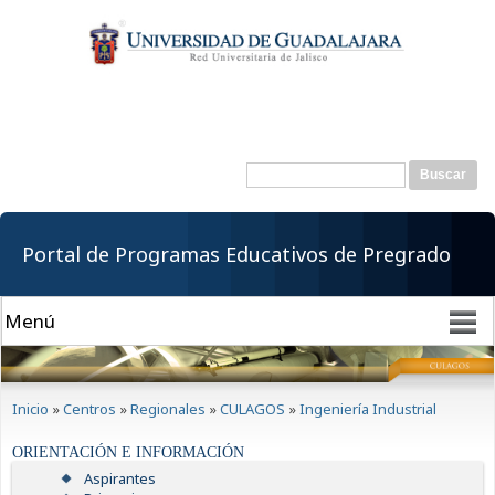
Pasar al
contenido
principal
Buscar
Formulario de
búsqueda
Portal de Programas Educativos de Pregrado
Se encuentra usted aquí
Inicio
»
Centros
»
Regionales
»
CULAGOS
»
Ingeniería Industrial
ORIENTACIÓN E INFORMACIÓN
Aspirantes