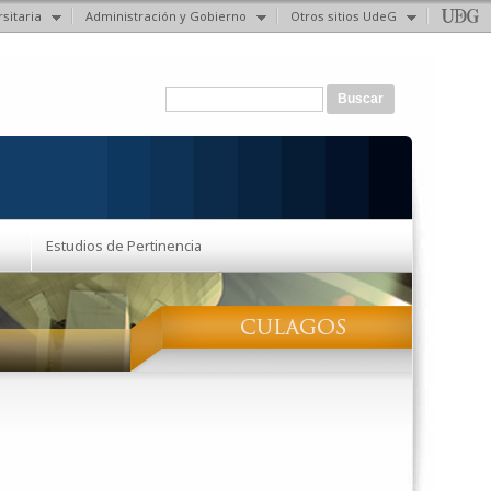
sitaria
Administración y Gobierno
Otros sitios UdeG
Formulario de búsqueda
Buscar
Estudios de Pertinencia