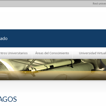
Red univer
Pasar al
contenido
principal
rado
ntros Universitarios
Áreas del Conocimiento
Universidad Virtual
AGOS