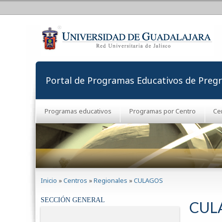
Portal de Programas Educativos de Preg
Programas educativos
Programas por Centro
Ce
Se encuentra usted aquí
Inicio
»
Centros
»
Regionales
»
CULAGOS
SECCIÓN GENERAL
CUL