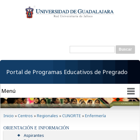
Pasar al
contenido
principal
Buscar
Formulario de
búsqueda
Portal de Programas Educativos de Pregrado
Se encuentra usted aquí
Inicio
»
Centros
»
Regionales
»
CUNORTE
»
Enfermería
ORIENTACIÓN E INFORMACIÓN
Aspirantes