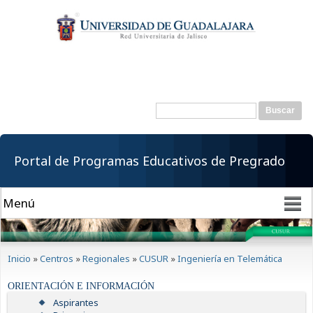
Pasar al
contenido
principal
Buscar
Formulario de
búsqueda
Portal de Programas Educativos de Pregrado
Se encuentra usted aquí
Inicio
»
Centros
»
Regionales
»
CUSUR
»
Ingeniería en Telemática
ORIENTACIÓN E INFORMACIÓN
Aspirantes