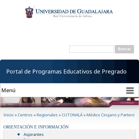
Pasar al
contenido
principal
Buscar
Formulario de
búsqueda
Portal de Programas Educativos de Pregrado
Se encuentra usted aquí
Inicio
»
Centros
»
Regionales
»
CUTONALÁ
»
Médico Cirujano y Partero
ORIENTACIÓN E INFORMACIÓN
Aspirantes