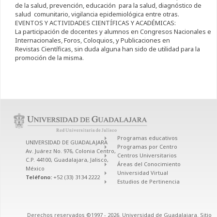
de la salud, prevención, educación para la salud, diagnóstico de
salud comunitario, vigilancia epidemiológica entre otras.
EVENTOS Y ACTIVIDADES CIENTÍFICAS Y ACADÉMICAS:
La participación de docentes y alumnos en Congresos Nacionales e
Internacionales, Foros, Coloquios, y Publicaciones en
Revistas Científicas, sin duda alguna han sido de utilidad para la
promoción de la misma.
Programas educativos
UNIVERSIDAD DE GUADALAJARA
Programas por Centro
Av. Juárez No. 976, Colonia Centro,
Centros Universitarios
C.P. 44100, Guadalajara, Jalisco,
Áreas del Conocimiento
México
Universidad Virtual
Teléfono:
+52 (33) 3134 2222
Estudios de Pertinencia
Derechos reservados ©1997 - 2026. Universidad de Guadalajara. Sitio