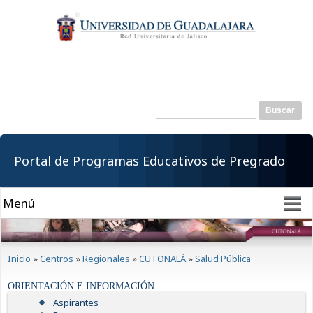
Pasar al
contenido
principal
Buscar
Formulario de
búsqueda
Portal de Programas Educativos de Pregrado
Se encuentra usted aquí
Inicio
»
Centros
»
Regionales
»
CUTONALÁ
»
Salud Pública
ORIENTACIÓN E INFORMACIÓN
Aspirantes