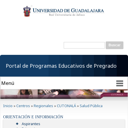
Pasar al
contenido
principal
Buscar
Formulario de
búsqueda
Portal de Programas Educativos de Pregrado
Se encuentra usted aquí
Inicio
»
Centros
»
Regionales
»
CUTONALÁ
»
Salud Pública
ORIENTACIÓN E INFORMACIÓN
Aspirantes