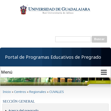
Pasar al
contenido
principal
Buscar
Formulario de
búsqueda
Portal de Programas Educativos de Pregrado
Se encuentra usted aquí
Inicio
»
Centros
»
Regionales
»
CUVALLES
SECCIÓN GENERAL
Acerca del pregrado