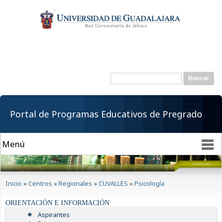
Pasar al
contenido
principal
Buscar
Formulario de
búsqueda
Portal de Programas Educativos de Pregrado
Se encuentra usted aquí
Inicio
»
Centros
»
Regionales
»
CUVALLES
»
Psicología
ORIENTACIÓN E INFORMACIÓN
Aspirantes