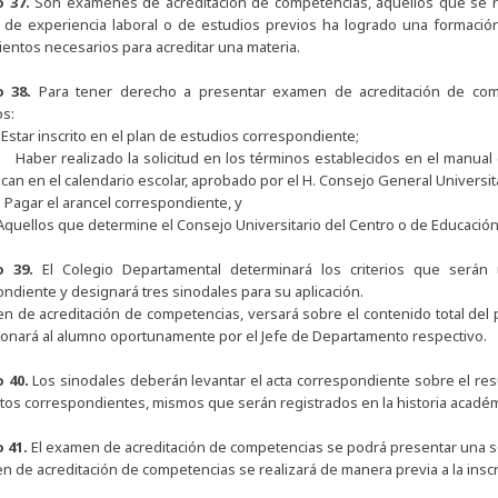
o 37.
Son exámenes de acreditación de competencias, aquellos que se re
 de experiencia laboral o de estudios previos ha logrado una formaci
entos necesarios para acreditar una materia.
o 38.
Para tener derecho a presentar examen de acreditación de comp
os:
.
Estar inscrito en el plan de estudios correspondiente;
.
Haber realizado la solicitud en los términos establecidos en el manual
can en el calendario escolar, aprobado por el H. Consejo General Universita
.
Pagar el arancel correspondiente, y
Aquellos que determine el Consejo Universitario del Centro o de Educación
lo 39.
El Colegio Departamental determinará los criterios que será
ndiente y designará tres sinodales para su aplicación.
n de acreditación de competencias, versará sobre el contenido total del
onará al alumno oportunamente por el Jefe de Departamento respectivo.
o 40.
Los sinodales deberán levantar el acta correspondiente sobre el res
itos correspondientes, mismos que serán registrados en la historia acadé
o 41.
El examen de acreditación de competencias se podrá presentar una so
n de acreditación de competencias se realizará de manera previa a la inscri