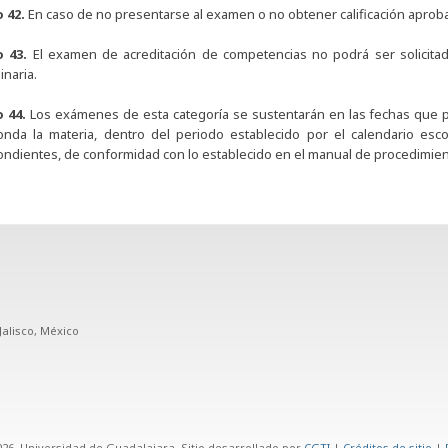
o 42.
En caso de no presentarse al examen o no obtener calificación aprobat
o 43.
El examen de acreditación de competencias no podrá ser solicitad
inaria.
o 44.
Los exámenes de esta categoría se sustentarán en las fechas que pa
nda la materia, dentro del periodo establecido por el calendario escola
ndientes, de conformidad con lo establecido en el manual de procedimien
Jalisco, México
26. Universidad de Guadalajara. Sitio desarrollado por
CGTI
|
Créditos de sitio
|