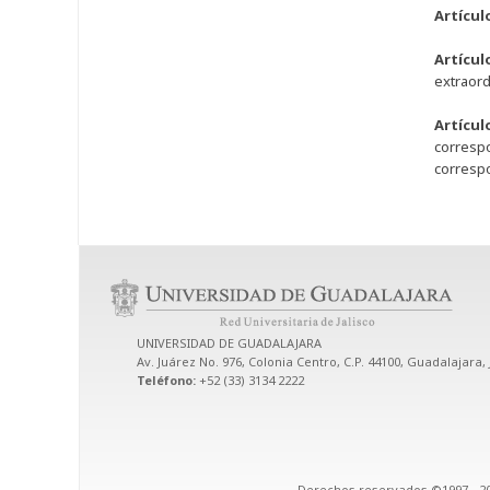
Artícul
Artícul
extraord
Artícul
correspo
correspo
UNIVERSIDAD DE GUADALAJARA
Av. Juárez No. 976, Colonia Centro, C.P. 44100, Guadalajara, 
Teléfono:
+52 (33) 3134 2222
Derechos reservados ©1997 - 20