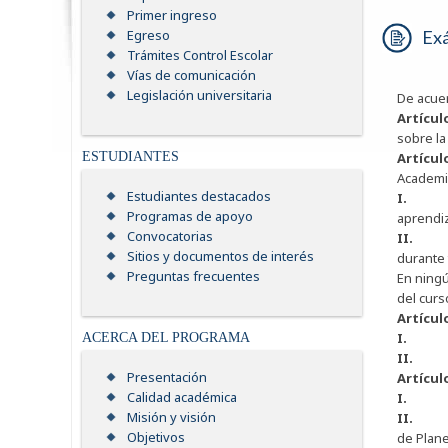
Primer ingreso
Ex
Egreso
Trámites Control Escolar
Vías de comunicación
Legislación universitaria
De acue
Artícul
sobre la
Artícul
ESTUDIANTES
Academia
Estudiantes destacados
I
Programas de apoyo
aprendiz
Convocatorias
II
Sitios y documentos de interés
durante 
Preguntas frecuentes
En ningú
del curs
Artícul
I
ACERCA DEL PROGRAMA
II
Presentación
Artícul
Calidad académica
I
Misión y visión
II
Objetivos
de Plane