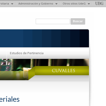
sitaria
Administración y Gobierno
Otros sitios UdeG
Formulario de búsqueda
Buscar
Estudios de Pertinencia
eriales