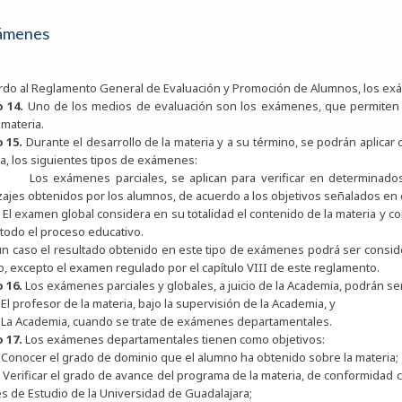
ámenes
rdo al Reglamento General de Evaluación y Promoción de Alumnos, los e
o 14.
Uno de los medios de evaluación son los exámenes, que permiten 
 materia.
o 15.
Durante el desarrollo de la materia y a su término, se podrán aplica
, los siguientes tipos de exámenes:
.
Los exámenes parciales, se aplican para verificar en determinados
ajes obtenidos por los alumnos, de acuerdo a los objetivos señalados en 
.
El examen global considera en su totalidad el contenido de la materia y 
todo el proceso educativo.
n caso el resultado obtenido en este tipo de exámenes podrá ser consider
o, excepto el examen regulado por el capítulo VIII de este reglamento.
o 16.
Los exámenes parciales y globales, a juicio de la Academia, podrán ser
.
El profesor de la materia, bajo la supervisión de la Academia, y
.
La Academia, cuando se trate de exámenes departamentales.
o 17.
Los exámenes departamentales tienen como objetivos:
.
Conocer el grado de dominio que el alumno ha obtenido sobre la materia;
.
Verificar el grado de avance del programa de la materia, de conformidad c
s de Estudio de la Universidad de Guadalajara;