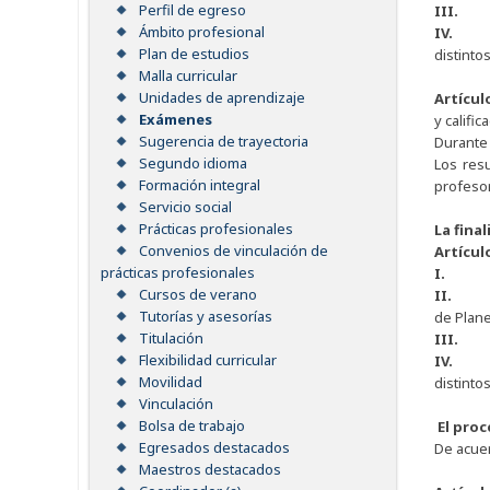
Perfil de egreso
III
Ámbito profesional
IV.
Plan de estudios
distinto
Malla curricular
Unidades de aprendizaje
Artícul
Exámenes
y califi
Sugerencia de trayectoria
Durante 
Segundo idioma
Los res
Formación integral
profesor
Servicio social
Prácticas profesionales
La fina
Convenios de vinculación de
Artícul
prácticas profesionales
I
Cursos de verano
II
Tutorías y asesorías
de Plane
Titulación
III
Flexibilidad curricular
IV.
Movilidad
distinto
Vinculación
Bolsa de trabajo
El proc
Egresados destacados
De acue
Maestros destacados