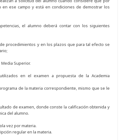
alizan a solicitud del alumno cuando considere que por
ón en ese campo y está en condiciones de demostrar los
etencias, el alumno deberá contar con los siguientes
 de procedimientos y en los plazos que para tal efecto se
rio;
 Media Superior.
n utilizados en el examen a propuesta de la Academia
 programa de la materia correspondiente, mismo que se le
ultado de examen, donde conste la calificación obtenida y
mica del alumno.
la vez por materia.
pción regular en la materia.