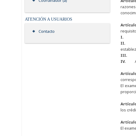
Coordinador (a)
Artícul
razones
conocimi
ATENCIÓN A USUARIOS
Artícul
requisit
Contacto
I
II
establez
III
IV.
Artícu
correspo
El exame
proporci
Artícul
los créd
Artícul
El exame