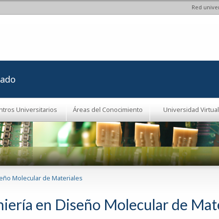
Red univer
Pasar al
contenido
principal
rado
ntros Universitarios
Áreas del Conocimiento
Universidad Virtual
seño Molecular de Materiales
niería en Diseño Molecular de Mat