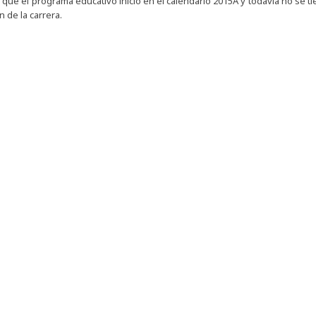
 que el programa educativo inicio en el calendario 2015A y todavía no se 
n de la carrera.