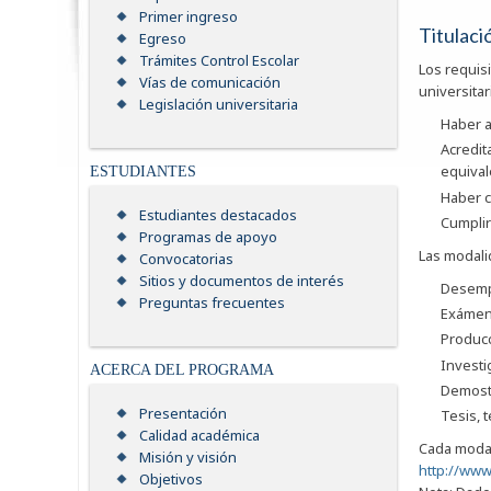
Primer ingreso
Titulaci
Egreso
Trámites Control Escolar
Los requis
Vías de comunicación
universitar
Legislación universitaria
Haber a
Acredit
equival
ESTUDIANTES
Haber c
Estudiantes destacados
Cumplir
Programas de apoyo
Las modali
Convocatorias
Sitios y documentos de interés
Desemp
Preguntas frecuentes
Exámen
Producc
Investi
ACERCA DEL PROGRAMA
Demostr
Presentación
Tesis, 
Calidad académica
Cada modal
Misión y visión
http://www
Objetivos