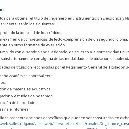
ón
itos para obtener el título de Ingeniero en Instrumentación Electrónica y
ia vigente, serán los siguientes:
probado la totalidad de los créditos.
ar examen de competencias de lecto-comprensión de un segundo idioma,
ente en otros formatos de evaluación.
umplido con el servicio social asignado, de acuerdo a la normatividad unive
 satisfactoriamente con alguna de las modalidades de titulación establecida
dades de titulación reconocidas por el Reglamento General de Titulación s
eño académico sobresaliente.
es.
ión de materiales educativos.
gación y estudios de posgrado.
ación de habilidades.
tesina e informes.
idad presenta opciones específicas que pueden ser consultadas en dich
.web.valles.udg.mx/vallesweb/sites/default/files/canales/01_conoce_cu