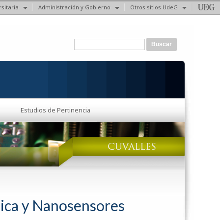
sitaria
Administración y Gobierno
Otros sitios UdeG
Formulario de búsqueda
Buscar
Estudios de Pertinencia
nica y Nanosensores