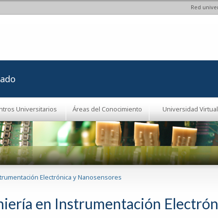
Red univer
Pasar al
contenido
principal
rado
ntros Universitarios
Áreas del Conocimiento
Universidad Virtual
strumentación Electrónica y Nanosensores
niería en Instrumentación Electró