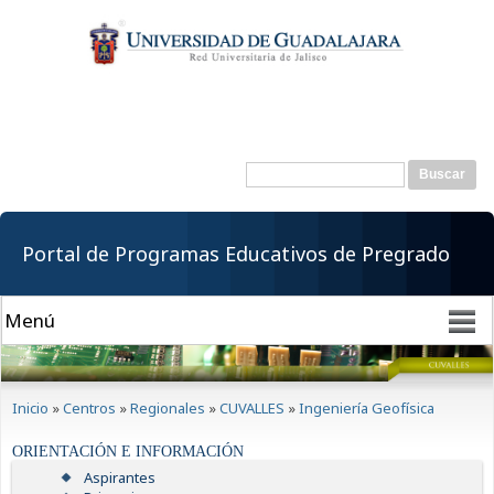
Pasar al
contenido
principal
Buscar
Formulario de
búsqueda
Portal de Programas Educativos de Pregrado
Se encuentra usted aquí
Inicio
»
Centros
»
Regionales
»
CUVALLES
»
Ingeniería Geofísica
ORIENTACIÓN E INFORMACIÓN
Aspirantes