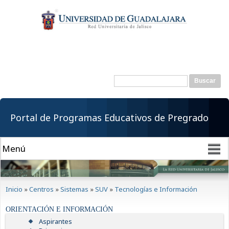
Pasar al
contenido
principal
Buscar
Formulario de
búsqueda
Portal de Programas Educativos de Pregrado
Se encuentra usted aquí
Inicio
»
Centros
»
Sistemas
»
SUV
»
Tecnologías e Información
ORIENTACIÓN E INFORMACIÓN
Aspirantes