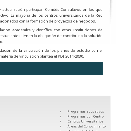
 actualización participan Comités Consultivos en los que
tivo. La mayoría de los centros universitarios de la Red
acionados con la formación de proyectos de negocios.
ción académica y científica con otras Instituciones de
studiantes tienen la obligación de contribuir a la solución
o.
dación de la vinculación de los planes de estudio con el
materia de vinculación plantea el PDI 2014-2030.
JARA
dos con la vinculación
Programas educativos
Programas por Centro
ir al desarrollo social y económico de las regiones y
Centros Universitarios
idades del entorno y, en consecuencia, incidir en la
Áreas del Conocimiento
a adecuada vinculación con la sociedad y los sectores