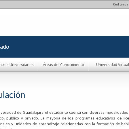
Red univer
Pasar al
contenido
principal
rado
ntros Universitarios
Áreas del Conocimiento
Universidad Virtual
ulación
iversidad de Guadalajara el estudiante cuenta con diversas modalidades 
co, público y privado. La mayoría de los programas educativos de lice
nales y unidades de aprendizaje relacionadas con la formación de habili