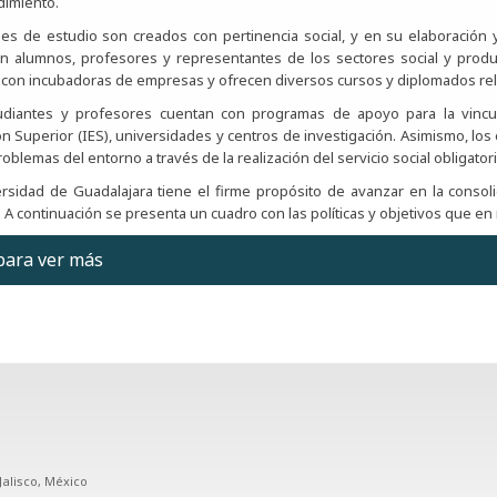
imiento.
es de estudio son creados con pertinencia social, y en su elaboración y
an alumnos, profesores y representantes de los sectores social y produc
con incubadoras de empresas y ofrecen diversos cursos y diplomados rel
udiantes y profesores cuentan con programas de apoyo para la vincula
n Superior (IES), universidades y centros de investigación. Asimismo, los e
roblemas del entorno a través de la realización del servicio social obligatori
rsidad de Guadalajara tiene el firme propósito de avanzar en la consoli
 A continuación se presenta un cuadro con las políticas y objetivos que en 
 para ver más
UNIVERSIDAD DE GUADALA
Políticas y objetivos institucionales relaciona
 Vinculación
de los principales compromisos de las universidades públicas es contribu
países. La vinculación es una función que posibilita conocer las neces
Jalisco, México
ación de ciudadanos y profesionales de alto nivel. En otras palabras, l