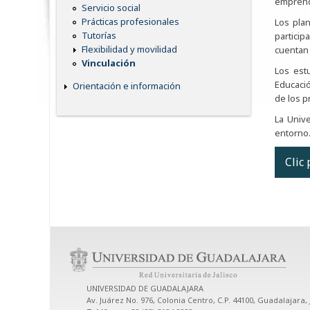
emprend
Servicio social
Prácticas profesionales
Los plan
Tutorías
particip
Flexibilidad y movilidad
cuentan 
Vinculación
Los est
Educació
Orientación e información
de los p
La Unive
entorno.
Clic
Eje
Uno 
UNIVERSIDAD DE GUADALAJARA
los 
Av. Juárez No. 976, Colonia Centro, C.P. 44100, Guadalajara, 
form