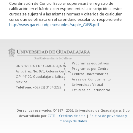
Coordinación de Control Escolar supervisará el registro de
calificación en el kárdex correspondiente. La inscripción a estos
cursos se sujetará a las mismas normas y criterios de cualquier
curso que se ofrezca en el calendario escolar correspondiente.
http://www.gaceta.udg.mx/suples/suple_G695.pdf
Programas educativos
UNIVERSIDAD DE GUADALAJARA
Programas por Centro
Av. Juárez No. 976, Colonia Centro,
Centros Universitarios
C.P. 44100, Guadalajara, Jalisco,
Áreas del Conocimiento
México
Universidad Virtual
Teléfono:
+52 (33) 3134 2222
Estudios de Pertinencia
Derechos reservados ©1997 - 2026. Universidad de Guadalajara. Sitio
desarrollado por
CGTI
|
Créditos de sitio
|
Política de privacidad y
manejo de datos