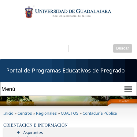
Pasar al
contenido
principal
Buscar
Formulario de
búsqueda
Portal de Programas Educativos de Pregrado
Se encuentra usted aquí
Inicio
»
Centros
»
Regionales
»
CUALTOS
»
Contaduría Pública
ORIENTACIÓN E INFORMACIÓN
Aspirantes