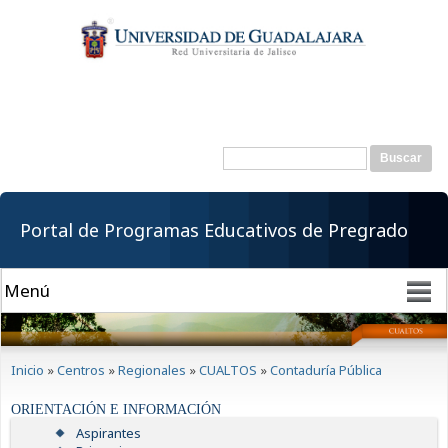
Pasar al
contenido
principal
Buscar
Formulario de
búsqueda
Portal de Programas Educativos de Pregrado
Se encuentra usted aquí
Inicio
»
Centros
»
Regionales
»
CUALTOS
»
Contaduría Pública
ORIENTACIÓN E INFORMACIÓN
Aspirantes