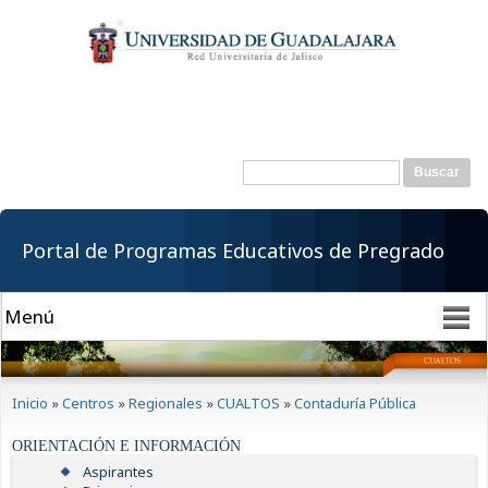
Pasar al
contenido
principal
Buscar
Formulario de
búsqueda
Portal de Programas Educativos de Pregrado
Se encuentra usted aquí
Inicio
»
Centros
»
Regionales
»
CUALTOS
»
Contaduría Pública
ORIENTACIÓN E INFORMACIÓN
Aspirantes