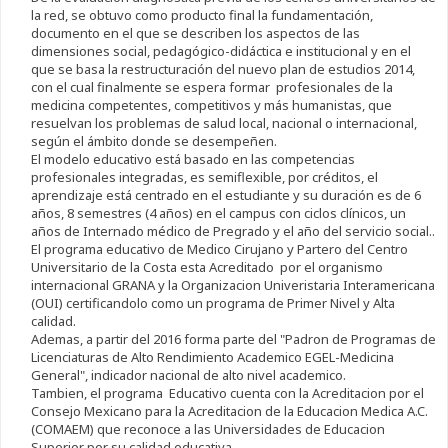
la red, se obtuvo como producto final la fundamentación,
documento en el que se describen los aspectos de las
dimensiones social, pedagógico-didáctica e institucional y en el
que se basa la restructuración del nuevo plan de estudios 2014,
con el cual finalmente se espera formar profesionales de la
medicina competentes, competitivos y más humanistas, que
resuelvan los problemas de salud local, nacional o internacional,
según el ámbito donde se desempeñen.
El modelo educativo está basado en las competencias
profesionales integradas, es semiflexible, por créditos, el
aprendizaje está centrado en el estudiante y su duración es de 6
años, 8 semestres (4 años) en el campus con ciclos clínicos, un
años de Internado médico de Pregrado y el año del servicio social..
El programa educativo de Medico Cirujano y Partero del Centro
Universitario de la Costa esta Acreditado por el organismo
internacional GRANA y la Organizacion Univeristaria Interamericana
(OUI) certificandolo como un programa de Primer Nivel y Alta
calidad.
Ademas, a partir del 2016 forma parte del "Padron de Programas de
Licenciaturas de Alto Rendimiento Academico EGEL-Medicina
General", indicador nacional de alto nivel academico.
Tambien, el programa Educativo cuenta con la Acreditacion por el
Consejo Mexicano para la Acreditacion de la Educacion Medica A.C.
(COMAEM) que reconoce a las Universidades de Educacion
Superior por su calidad educativa.