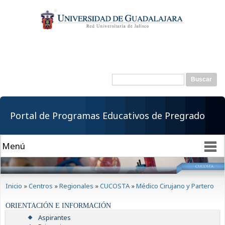
Pasar al
contenido
principal
Buscar
Formulario de
búsqueda
Portal de Programas Educativos de Pregrado
Se encuentra usted aquí
Inicio
»
Centros
»
Regionales
»
CUCOSTA
»
Médico Cirujano y Partero
ORIENTACIÓN E INFORMACIÓN
Aspirantes