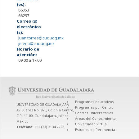
(es):
66353
66297
Correo (s)
electrónico
(s):
juan.torres@cuc.udg.mx
jmeda@cuc.udg.mx
Horario de
atención:
09:00 a 17:00
Programas educativos
UNIVERSIDAD DE GUADALAJARA
Programas por Centro
Av. Juárez No. 976, Colonia Centro,
Centros Universitarios
C.P. 44100, Guadalajara, Jalisco,
Áreas del Conocimiento
México
Universidad Virtual
Teléfono:
+52 (33) 3134 2222
Estudios de Pertinencia