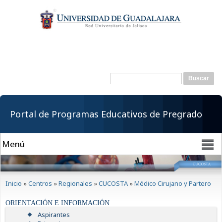
Pasar al
contenido
principal
Buscar
Formulario de
búsqueda
Portal de Programas Educativos de Pregrado
Se encuentra usted aquí
Inicio
»
Centros
»
Regionales
»
CUCOSTA
»
Médico Cirujano y Partero
ORIENTACIÓN E INFORMACIÓN
Aspirantes