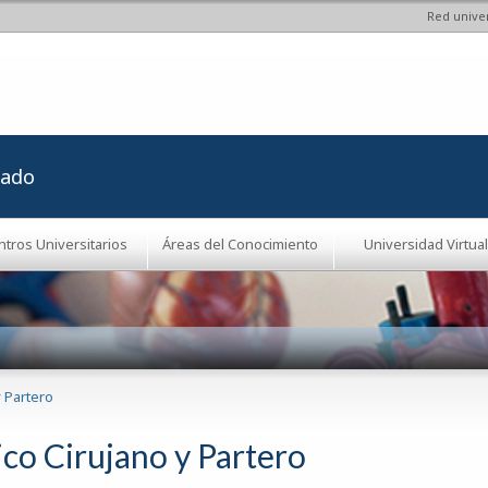
Red univer
Pasar al
contenido
principal
rado
ntros Universitarios
Áreas del Conocimiento
Universidad Virtual
 Partero
co Cirujano y Partero