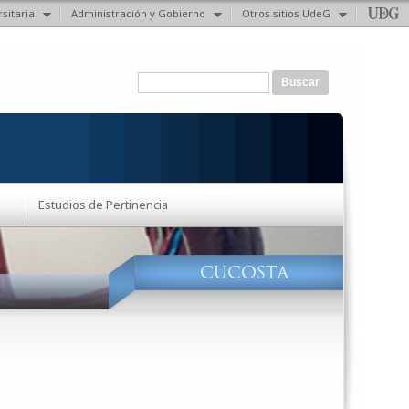
sitaria
Administración y Gobierno
Otros sitios UdeG
Formulario de búsqueda
Buscar
Estudios de Pertinencia