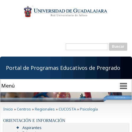
Pasar al
contenido
principal
Buscar
Formulario de
búsqueda
Portal de Programas Educativos de Pregrado
Se encuentra usted aquí
Inicio
»
Centros
»
Regionales
»
CUCOSTA
»
Psicología
ORIENTACIÓN E INFORMACIÓN
Aspirantes